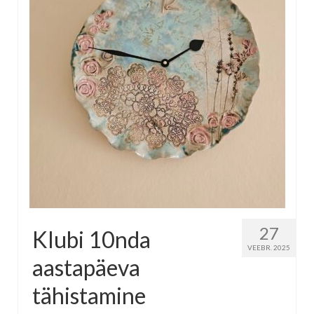
27
Klubi 10nda
VEEBR. 2025
aastapäeva
tähistamine