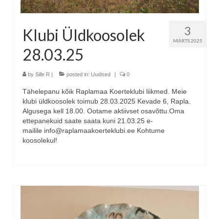
3
Klubi Üldkoosolek
MÄRTS 2025
28.03.25
by
Sille R
|
posted in:
Uudised
|
0
Tähelepanu kõik Raplamaa Koerteklubi liikmed. Meie
klubi üldkoosolek toimub 28.03.2025 Kevade 6, Rapla.
Algusega kell 18.00. Ootame aktiivset osavõttu.Oma
ettepanekuid saate saata kuni 21.03.25 e-
mailile info@raplamaakoerteklubi.ee Kohtume
koosolekul!