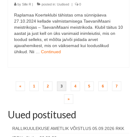
by
Sille R
|
posted in:
Uudised
|
0
Raplamaa Koerteklubi tähistas oma sünnipäeva
27.10.2024 kellade valmistamisega TaevaniMaani
meistrikojas – TaevaniMaani meistrikoda. Klubil täitus 10
aastat ja just kell on üks vanimaid inimleiutisi, mis on
loodud selleks, et mõõta ja/või pidada arvet
ajavahemikest, mis on väiksemad kui looduslikud
ühikud. Nii …
Continued
Navigeerimine
«
1
2
3
4
5
6
7
»
Uued postitused
RALLIKUULEKUSE AMETLIK VÕISTLUS 05.09.2026 RKK