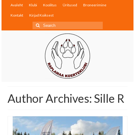
Avaleht
Klubi
Koolitus
Üritused
Broneerimine
Kontakt
Kirjad Koiksest
Search
for:
Author Archives: Sille R