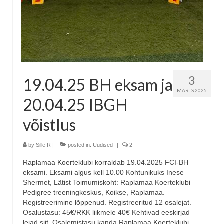
3
19.04.25 BH eksam ja
MÄRTS 2025
20.04.25 IBGH
võistlus
by
Sille R
|
posted in:
Uudised
|
2
Raplamaa Koerteklubi korraldab 19.04.2025 FCI-BH
eksami. Eksami algus kell 10.00 Kohtunikuks Inese
Shermet, Lätist Toimumiskoht: Raplamaa Koerteklubi
Pedigree treeningkeskus, Koikse, Raplamaa.
Registreerimine lõppenud. Registreeritud 12 osalejat.
Osalustasu: 45€/RKK liikmele 40€ Kehtivad eeskirjad
leiad siit. Osalemistasu kanda Raplamaa Koerteklubi