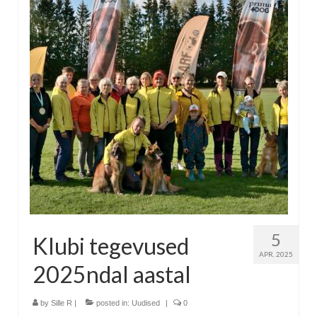
5
Klubi tegevused
APR. 2025
2025ndal aastal
by
Sille R
|
posted in:
Uudised
|
0