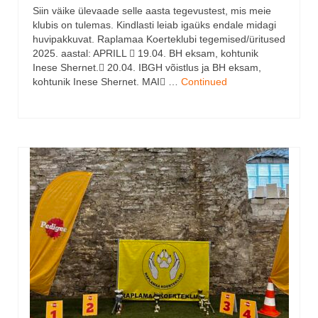
Siin väike ülevaade selle aasta tegevustest, mis meie
klubis on tulemas. Kindlasti leiab igaüks endale midagi
huvipakkuvat. Raplamaa Koerteklubi tegemised/üritused
2025. aastal: APRILL  19.04. BH eksam, kohtunik
Inese Shernet. 20.04. IBGH võistlus ja BH eksam,
kohtunik Inese Shernet. MAI …
Continued